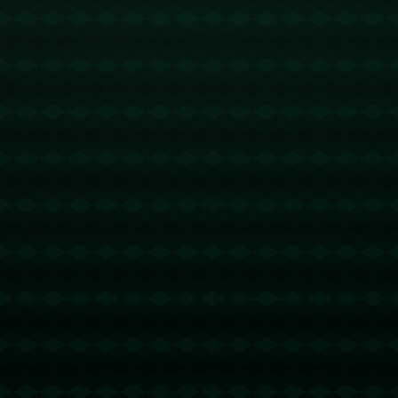
球，我们都有理由期待，未来的中国足球将更加辉煌。
上一篇：25球5助攻！切尔西锁定26岁非洲神锋，今夏头号目标，3大豪门来抢.
下一篇：切尔西上赛季财报：税前利润1.284亿镑，收入降至4.685亿镑.
相关文章
远藤航：从球员的表现来看，设置世界杯夺冠的目标是最佳选择.
皇马近4个赛季踢了12场加时赛，相当于此前17个赛季总和.