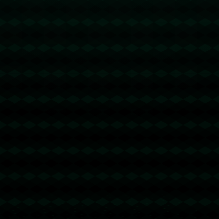
欧博：法媒：国米希望尽快签下马赛边锋恩里克，想带他参加今夏世俱杯.
欧博官网：曾凡博27分周琦22分 琼斯空砍50分北京大胜吉林.
0
留言
评论
◎欢迎参与讨论，请在这里发表您的看法、交流您的观点。
昵称
*
邮箱
*
网址